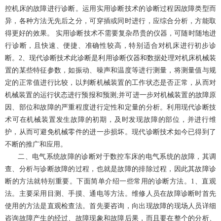
控机床的故障进行诊断。运用实用诊断技术的诊断过程因故障类型而
异，各种方法无先后之分，可穿插或同时进行，应综合分析，方能取
得更好的效果。 实用诊断技术不需要复杂昂贵的仪器，可随时随地进
行诊断，且快速、便捷、准确性较高，特别适合对机床进行初步诊
断。2、现代诊断技术此诊断是利用诊断仪器和数据处理对机床机械装
置的某些特征参数，如振动、噪声和温度等进行测量，将测量值与规
定的正常值进行比较，以判断机械装置的工作状态是否正常，从而对
机械装置的运行状态进行预报和预测;并可进一步对机械装置的故障原
因、部位和故障的严重程度进行定性和定量的分析。利用现代诊断技
术可在机械装置发生故障的初期，及时发现故障的部位，并进行维
护，从而可避免机械零件的进一步损坏。现代诊断技术如今已得到了
不断的推广和应用。
二、电气系统故障的诊断对于数控车床的电气系统的故障，其调
查、分析与诊断故障的过程，也就是故障的排除过程，因此其故障诊
断的方法就特别重要。下面简单介绍一些常用的诊断方法。1、直观
法。主要采用目测、手摸、通电等方法。维修人员在故障诊断时首先
使用的方法是直观检查法。首先要咨询，向出现故障的现场人员详细
咨询故障产生的经过、故障现象和故障后果，而且要在整个的分析、