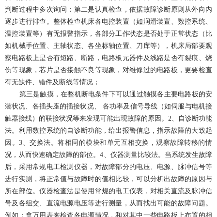
判断过程中多次询问；第二是认真检查，依据故障诊断原则从外向内
逐步进行排查。整体检查机床各电控装置（如润滑装置、数控系统、
温控装置等）有无报警指示，各部分工作状态是否处于正常状态（比
如机械手位置、主轴状态、各坐标轴位置、刀库等），机床局部要观
察电路板上是否有短路、断路，电路板元器件及线路是否有裂痕、烧
伤等现象，芯片是否接触不良等现象，对维修过的电路板，更要检查
有无缺件、错件及断线等情况；
第三是触摸，在整机断电条件下可以通过触摸各主要电路板的安
装状况、各插头座的插接状况、 各功率及信号导线（如伺服与电机接
触器接线）的联接状况等来发现可能出现故障的原因。2、自诊断功能
法。利用数控系统的自诊断功能，给出报警信息，指示故障的大致起
因。3、交换法。将相同的模块和单元互相交换，观察故障转移的情
况，从而快速确定故障的部位。4、仪器测量比较法。当系统发生故障
后，采用常规电工检测仪器，对故障部分的电压、电源、脉冲信号等
进行实测，将正常值与故障时的值相比较，可以分析出故障的原因与
所在部位。仪器检查法是使用常规的电工仪表，对相关直流及脉冲信
号及各组交、直流电源电压等进行测量，从而找出可能的故障问题。
例如：拿万用表来检查各电源情况，和对其中一些电路板上布置的相