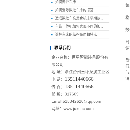
如何养护车床
统
如何消除数控车床的振荡
2
稳
造成数控车铣复合机床早期故...
3
车铣一体机如何实现不同的加...
数
数控车床的结构布局和特点
4
时
联系我们
调
5
企业名称：巨星智能装备股份有
反
限公司
低
地 址：浙江台州玉环龙溪工业区
节
13511440666
消
电 话：
13511440666
传 真：
邮 编：317609
Emall:515342626@qq.com
网址：www.juxcnc.com