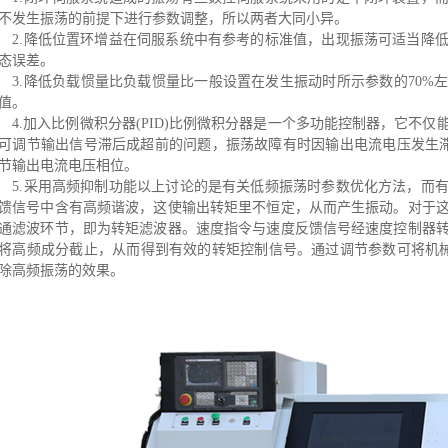
不发生振荡的前提下进行参数调整，所以两者大同小异。
.降低位置环增益
在伺服系统中有参考的标准值，出现振荡可适当降
态误差。
.降低负载惯量比
负载惯量比一般设置在发生振动时所示参数的70%
值。
.加入比例微积分器(PID)
比例微积分器是一个多功能控制器，它不仅
可调节输出信号滞后成超前的问题，振荡故障有时因输出电流电压发生滞
节输出电流电压相位。
.采用高频抑制功能
以上讨论的是有关低频振荡时参数优化方法，而
馈信号中含有高频谐波，这使输出转矩里不恒定，从而产生振动。对于
通滤波环节，即为转矩滤波器。
速度指令与速度反馈信号经速度控制器
将高频成分截止，从而得到有效的转矩控制信号。通过调节参数可将机械产
除高频振荡的效果。