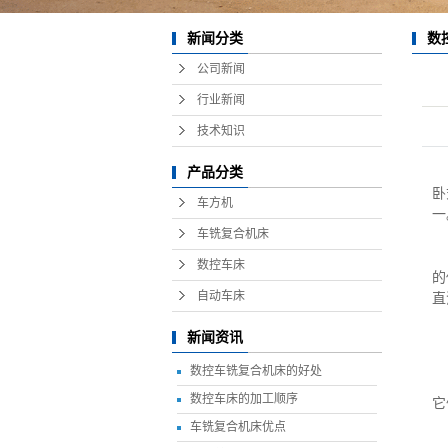
新闻分类
数
公司新闻
行业新闻
技术知识
产品分类
卧
车方机
一
车铣复合机床
数
数控车床
的
自动车床
直
1
新闻资讯
2
3
数控车铣复合机床的好处
4
数控车床的加工顺序
它
数
车铣复合机床优点
1