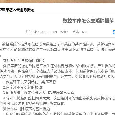
控车床怎么去消除振荡
数控车床怎么去消除振荡
发布日期：
2018-06-09
作者：
点击：
650
数控系统的振荡现象已成为数控全闭环系统的共同性问题。系统振荡
式带立柱的轴和旋转数控工作台轴其系统出现振荡的频率较高。该问题
。
数控车床产生振荡的原因：
控车床的振荡故障通常发生在机械部分和进给伺服系统。产生振荡的
传动间隙、弹性变形、摩擦阻力等诸多因素外，伺服系统的有关参数的
流之分。大部分数控机床采用的是全闭环方式，引起伺服系统振动的原因
.位置环不良又引起输出电压不稳；
.速度环不良引起的振动；
.伺服系统可调定位器太大引起电压输出失真；
.传动机械装如丝杠间隙太大。这些控制环的输出参数失真或机械传动
们都可以通过伺服控制系统进行参数优化。
控车床消除振荡的基本措施：
.闭环伺服系统造成的振荡
有些数控伺服系统采用的是半闭环装置，