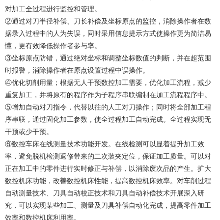
对加工全过程进行监控和管理。
②通过对刀半径补偿、刀长补偿及坐标原点的监控，消除操作者在数
据录入过程中的人为失误，同时采用信息提示方式使操作更为简洁易
懂，更有效降低操作者参与率。
③坐标原点防错，通过绝对坐标和调整坐标数值的判断，并在超范围
时报警，消除操作者在原点设置过程中误操作。
④优化切削用量；根据无人干预数控加工需要，优化加工流程，减少
重复加工，并将原有的程序作为子程序串联编制在加工流程程序中。
⑤增加自动对刀指令，代替以往的人工对刀操作；同时将全部加工程
序串联，通过固化加工参数，使全过程加工自动完成。全过程实现无
干预或少干预。
⑥数控车床在线测量技术功能开发。在线检测可以显着提升加工效
率，避免脱机检测返修带来的二次装夹定位，保证加工质量。可以对
正在加工中的零件进行实时修正与补偿，以消除废次品的产生。扩大
数控机床功能，改善数控机床性能，提高数控机床效率。对车削过程
自动测量技术、刀具自动校正技术和刀具自动补偿技术开展深入研
究，可以实现某些加工、测量及刀具补偿自动化完成，提高零件加工
效率和数控机床利用率。